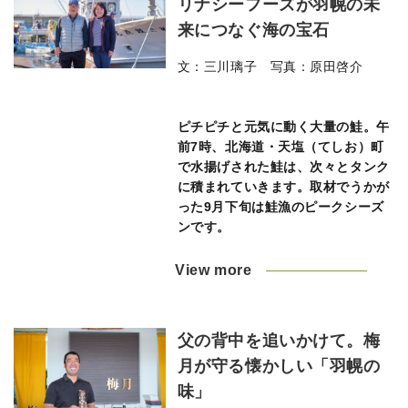
リナシーフーズが羽幌の未
来につなぐ海の宝石
文：三川璃子 写真：原田啓介
ピチピチと元気に動く大量の鮭。午
前7時、北海道・天塩（てしお）町
で水揚げされた鮭は、次々とタンク
に積まれていきます。取材でうかが
った9月下旬は鮭漁のピークシーズ
ンです。
View more
父の背中を追いかけて。梅
月が守る懐かしい「羽幌の
味」