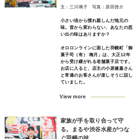
文：三川璃子 写真：原田啓介
小さい頃から慣れ親しんだ地元の
味。昔から変わらない、あなたの思
い出の味はありますか？
オロロンラインに面した羽幌町「御
菓子司（有） 梅月」
は、大正12年
から受け継がれる老舗菓子店です。
お店に入ると、店主の小原健嘉さん
と常連のお客さんが楽しそうに話し
ていました。
View more
家族が手を取り合って守
る。まるや渋谷水産がつな
ぐ羽幌の味