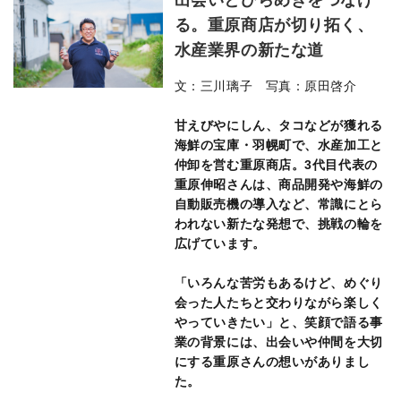
出会いとひらめきをつなげ
る。重原商店が切り拓く、
水産業界の新たな道
文：三川璃子 写真：原田啓介
甘えびやにしん、タコなどが獲れる
海鮮の宝庫・羽幌町で、水産加工と
仲卸を営む重原商店。3代目代表の
重原伸昭さんは、商品開発や海鮮の
自動販売機の導入など、常識にとら
われない新たな発想で、挑戦の輪を
広げています。
「いろんな苦労もあるけど、めぐり
会った人たちと交わりながら楽しく
やっていきたい」と、笑顔で語る事
業の背景には、出会いや仲間を大切
にする重原さんの想いがありまし
た。