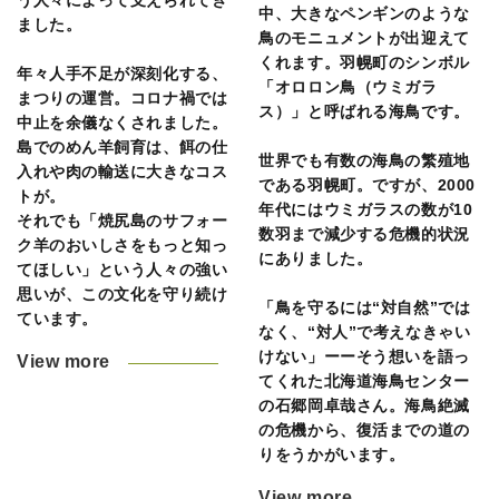
う人々によって支えられてき
中、大きなペンギンのような
ました。
鳥のモニュメントが出迎えて
くれます。羽幌町のシンボル
年々人手不足が深刻化する、
「オロロン鳥（ウミガラ
まつりの運営。コロナ禍では
ス）」と呼ばれる海鳥です。
中止を余儀なくされました。
島でのめん羊飼育は、餌の仕
世界でも有数の海鳥の繁殖地
入れや肉の輸送に大きなコス
である羽幌町。ですが、2000
トが。
年代にはウミガラスの数が10
それでも「焼尻島のサフォー
数羽まで減少する危機的状況
ク羊のおいしさをもっと知っ
にありました。
てほしい」という人々の強い
思いが、この文化を守り続け
「鳥を守るには“対自然”では
ています。
なく、“対人”で考えなきゃい
けない」ーーそう想いを語っ
View more
てくれた北海道海鳥センター
の石郷岡卓哉さん。海鳥絶滅
の危機から、復活までの道の
りをうかがいます。
View more