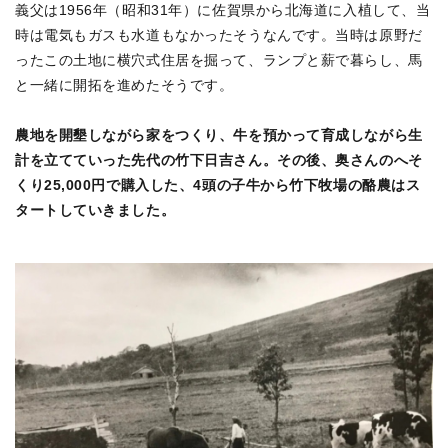
義父は1956年（昭和31年）に佐賀県から北海道に入植して、当
時は電気もガスも水道もなかったそうなんです。当時は原野だ
ったこの土地に横穴式住居を掘って、ランプと薪で暮らし、馬
と一緒に開拓を進めたそうです。
農地を開墾しながら家をつくり、牛を預かって育成しながら生
計を立てていった先代の竹下日吉さん。その後、奥さんのへそ
くり25,000円で購入した、4頭の子牛から竹下牧場の酪農はス
タートしていきました。