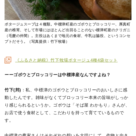
ポタージュスープは４種類。中標津町産のゴボウとブロッコリー、厚真町
産の椎茸、そして市場にはほとんど出回ることのない標津町産のクリガニ
（毛蟹の仲間）。主役はあくまで地元の食材、牛乳は脇役、というコンセ
プトだそう。（写真提供：竹下牧場）
《ふるさと納税》竹下牧場ポタージュ4種4袋セット
ーーゴボウとブロッコリーは中標津産なんですよね？
竹下(邦)
：私、中標津のゴボウとブロッコリーのおいしさに感
動したんです。雑味がなくてブロッコリー本来の旨味がしっか
り感じられるというか。ゴボウは「そば屋 わかもり」さんが、
お店で使う食材として、こだわりを持って育てているもので
す。
中標津の農家さんはそれぞれの想いを大切にして、作物と向き