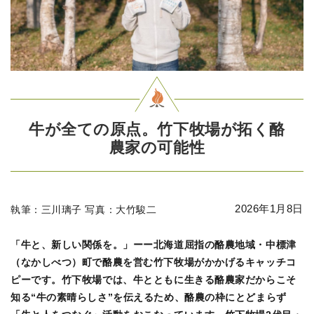
牛が全ての原点。竹下牧場が拓く酪
農家の可能性
中標津町事業者の想い
2026年1月8日
執筆：三川璃子 写真：大竹駿二
「牛と、新しい関係を。」ーー北海道屈指の酪農地域・中標津
（なかしべつ）町で酪農を営む竹下牧場がかかげるキャッチコ
ピーです。竹下牧場では、牛とともに生きる酪農家だからこそ
知る“牛の素晴らしさ”を伝えるため、酪農の枠にとどまらず