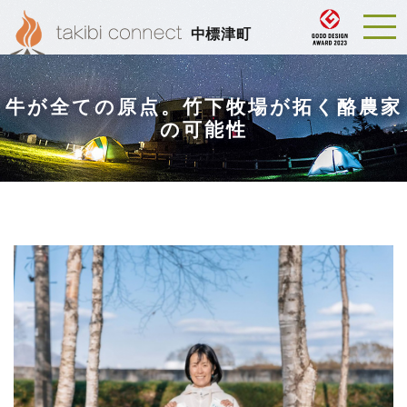
中標津町
牛が全ての原点。竹下牧場が拓く酪農家
の可能性